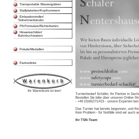
Transportable Wassergräben
Stallplaketten/Kopfnummern
Einlasskontroller/
Teilnehmerbänder
FN-Formulare/Richterkarten
Hinweisschilder/
Bahnbuchstaben
Pokale/Medaillen
Partnerlinks
Ihr Warenkorb ist leer!
Turnierbedarf Schäfer, Ihr Partner in Sac
Bestellen Sie bitte über unseren Online-S
- +49 (0)6627/1415 - unsere Experten bera
Das Turnier hat bereits begonnen, und Ihn
Kein Problem - für Notfälle sind wir auch 
Ihr TSN-Team