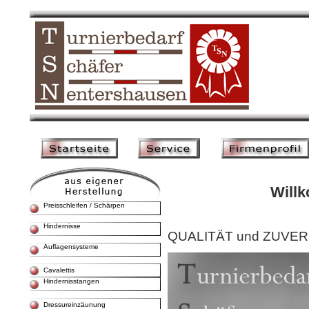
Willk
Preisschleifen / Schärpen
Hindernisse
QUALITÄT und ZUVERLÄ
Auflagensysteme
Cavalettis
Hindernisstangen
Dressureinzäunung