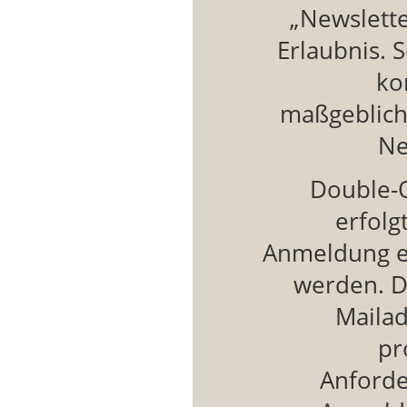
„Newslette
Erlaubnis.
ko
maßgeblich
Ne
Double-O
erfolg
Anmeldung ei
werden. D
Maila
pr
Anforde