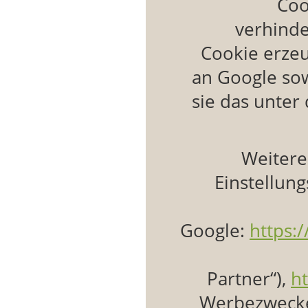
Coo
verhinde
Cookie erze
an Google sow
sie das unter
Weitere
Einstellun
Google:
https:
Partner“),
h
Werbezwecke